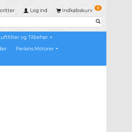
0
oritter
Log ind
Indkøbskurv
Luftfilter og Tilbehør
der
Perkins Motorer