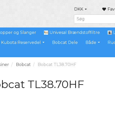
DKK
Fav
opper og Slanger
Univesal Brændstoffiltre
Kubota Reservedel
Bobcat Dele
Både
Ru
iner
Bobcat
Bobcat TL38.70HF
bcat TL38.70HF