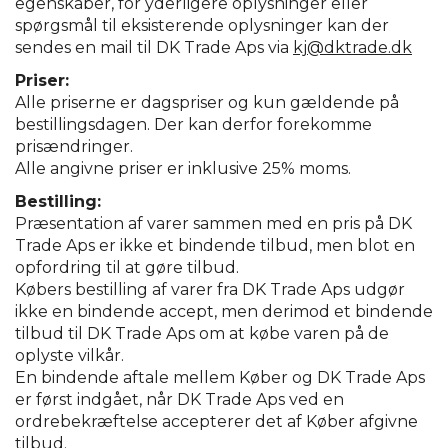
egenskaber, for yderligere oplysninger eller
spørgsmål til eksisterende oplysninger kan der
sendes en mail til DK Trade Aps via
kj@dktrade.dk
Priser:
Alle priserne er dagspriser og kun gældende på
bestillingsdagen. Der kan derfor forekomme
prisændringer.
Alle angivne priser er inklusive 25% moms.
Bestilling:
Præsentation af varer sammen med en pris på DK
Trade Aps er ikke et bindende tilbud, men blot en
opfordring til at gøre tilbud.
Købers bestilling af varer fra DK Trade Aps udgør
ikke en bindende accept, men derimod et bindende
tilbud til DK Trade Aps om at købe varen på de
oplyste vilkår.
En bindende aftale mellem Køber og DK Trade Aps
er først indgået, når DK Trade Aps ved en
ordrebekræftelse accepterer det af Køber afgivne
tilbud.