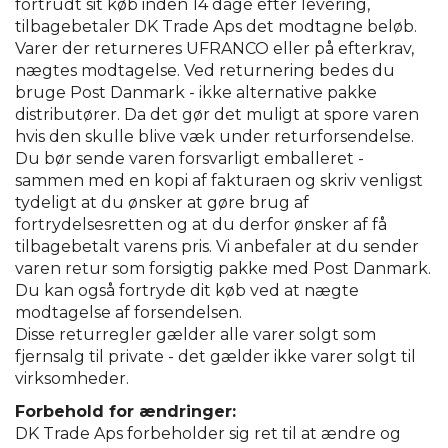
fortrudt sit køb inden 14 dage efter levering,
tilbagebetaler DK Trade Aps det modtagne beløb.
Varer der returneres UFRANCO eller på efterkrav,
nægtes modtagelse. Ved returnering bedes du
bruge Post Danmark - ikke alternative pakke
distributører. Da det gør det muligt at spore varen
hvis den skulle blive væk under returforsendelse.
Du bør sende varen forsvarligt emballeret -
sammen med en kopi af fakturaen og skriv venligst
tydeligt at du ønsker at gøre brug af
fortrydelsesretten og at du derfor ønsker af få
tilbagebetalt varens pris. Vi anbefaler at du sender
varen retur som forsigtig pakke med Post Danmark.
Du kan også fortryde dit køb ved at nægte
modtagelse af forsendelsen.
Disse returregler gælder alle varer solgt som
fjernsalg til private - det gælder ikke varer solgt til
virksomheder.
Forbehold for ændringer:
DK Trade Aps forbeholder sig ret til at ændre og