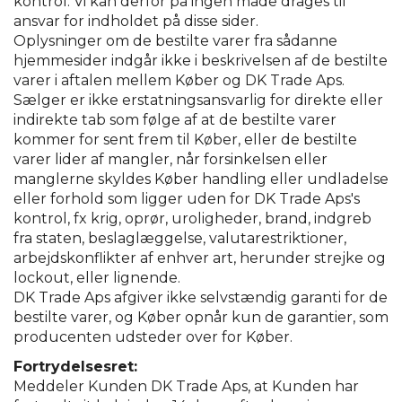
kontrol. Vi kan derfor på ingen måde drages til
ansvar for indholdet på disse sider.
Oplysninger om de bestilte varer fra sådanne
hjemmesider indgår ikke i beskrivelsen af de bestilte
varer i aftalen mellem Køber og DK Trade Aps.
Sælger er ikke erstatningsansvarlig for direkte eller
indirekte tab som følge af at de bestilte varer
kommer for sent frem til Køber, eller de bestilte
varer lider af mangler, når forsinkelsen eller
manglerne skyldes Køber handling eller undladelse
eller forhold som ligger uden for DK Trade Aps's
kontrol, fx krig, oprør, uroligheder, brand, indgreb
fra staten, beslaglæggelse, valutarestriktioner,
arbejdskonflikter af enhver art, herunder strejke og
lockout, eller lignende.
DK Trade Aps afgiver ikke selvstændig garanti for de
bestilte varer, og Køber opnår kun de garantier, som
producenten udsteder over for Køber.
Fortrydelsesret:
Meddeler Kunden DK Trade Aps, at Kunden har