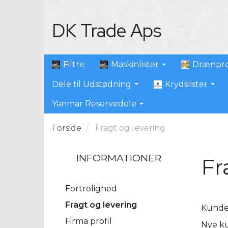
DK Trade Aps
Filtre
Maskinlister
Drænpro
Dele til Udstødning
Krydslister
Yanmar Reservedele
Forside
Fragt og levering
INFORMATIONER
Fr
Fortrolighed
Fragt og levering
Kunder
Firma profil
Nye ku