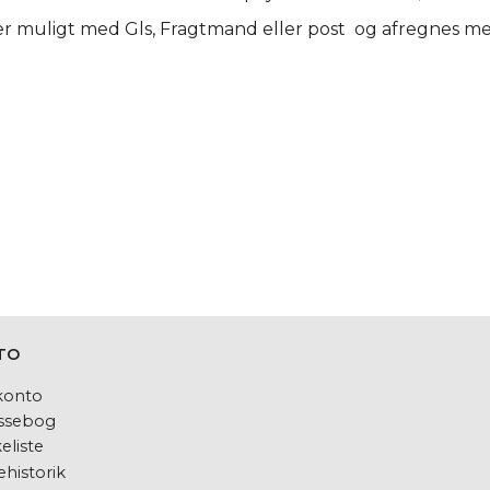
er muligt med Gls, Fragtmand eller post og afregnes me
TO
konto
ssebog
eliste
historik