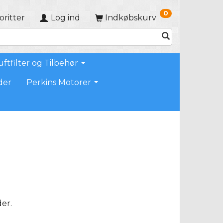
0
oritter
Log ind
Indkøbskurv
uftfilter og Tilbehør
der
Perkins Motorer
er.