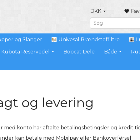
DKK
Fav
pper og Slanger
Univesal Brændstoffiltre
L
Kubota Reservedel
Bobcat Dele
Både
Ru
agt og levering
 med konto har aftalte betalingsbetingsler og kredit tid
nder kan betale med Mobilpay eller Bankoverførsel