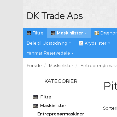
DK Trade Aps
Maskinlister
Filtre
Drænpr
Dele til Udstødning
Krydslister
Yanmar Reservedele
Forside
Maskinlister
Entreprenørmask
KATEGORIER
Pi
Filtre
Maskinlister
Sorter
Entreprenørmaskiner