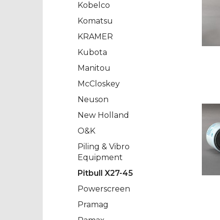
Kobelco
Komatsu
KRAMER
Kubota
Manitou
McCloskey
Neuson
New Holland
O&K
Piling & Vibro
Equipment
Pitbull X27-45
Powerscreen
Pramag