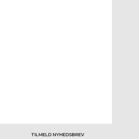
TILMELD NYHEDSBREV