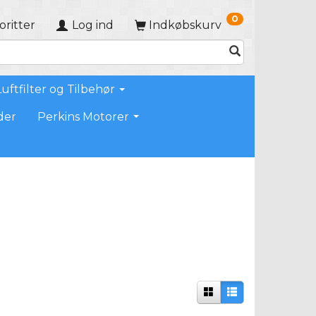
0
oritter
Log ind
Indkøbskurv
Luftfilter og Tilbehør
der
Perkins Motorer