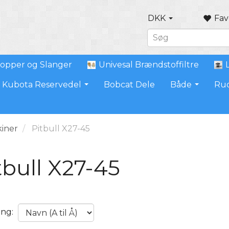
DKK
Fav
opper og Slanger
Univesal Brændstoffiltre
Kubota Reservedel
Bobcat Dele
Både
Ru
iner
Pitbull X27-45
tbull X27-45
ing: