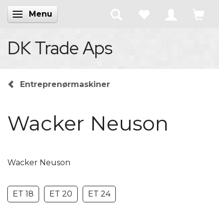
Menu
Skifte navigation
DK Trade Aps
Entreprenørmaskiner
Wacker Neuson
Wacker Neuson
ET 18
ET 20
ET 24