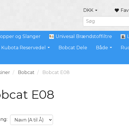
DKK
Fav
opper og Slanger
Univesal Brændstoffiltre
Kubota Reservedel
Bobcat Dele
Både
Ru
iner
Bobcat
Bobcat E08
bcat E08
ing: