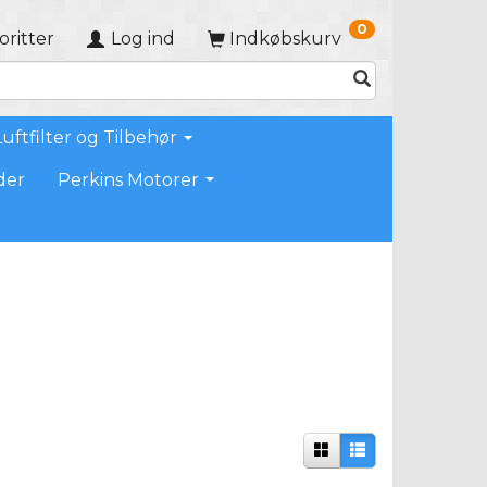
0
oritter
Log ind
Indkøbskurv
Luftfilter og Tilbehør
der
Perkins Motorer