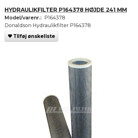
HYDRAULIKFILTER P164378 HØJDE 241 MM
Model/varenr.:
P164378
Donaldson Hydraulikfilter P164378
Tilføj ønskeliste