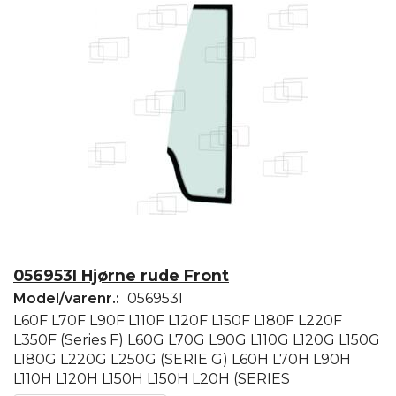
056953I Hjørne rude Front
Model/varenr.:
056953I
L60F L70F L90F L110F L120F L150F L180F L220F
L350F (Series F) L60G L70G L90G L110G L120G L150G
L180G L220G L250G (SERIE G) L60H L70H L90H
L110H L120H L150H L150H L20H (SERIES