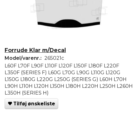
Forrude Klar m/Decal
Model/varenr.:
265021c
L60F L70F L90F L110F L120F L150F L180F L220F
L350F (SERIES F) L60G L70G L90G L110G L120G
L150G L180G L220G L250G (SERIES G) L60H L70H
L90H L110H L120H L150H L180H L220H L250H L260H
L350H (SERIES H)
Tilføj ønskeliste