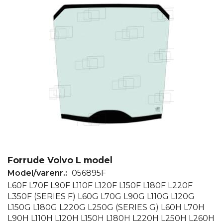
Forrude Volvo L model
Model/varenr.:
056895F
L60F L70F L90F L110F L120F L150F L180F L220F
L350F (SERIES F) L60G L70G L90G L110G L120G
L150G L180G L220G L250G (SERIES G) L60H L70H
L90H L110H L120H L150H L180H L220H L250H L260H