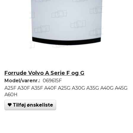
Forrude Volvo A Serie F og G
Model/varenr.:
069615F
A25F A30F A35F A40F A25G A30G A35G A40G A45G
A60H
Tilføj ønskeliste