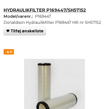
HYDRAULIKFILTER P169447/SH57152
Model/varenr.:
P169447
Donaldson Hydraulikfilter P169447 Hifi nr SH57152
Tilføj ønskeliste
-4%