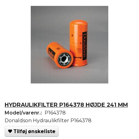
HYDRAULIKFILTER P164378 HØJDE 241 MM
Model/varenr.:
P164378
Donaldson Hydraulikfilter P164378
Tilføj ønskeliste