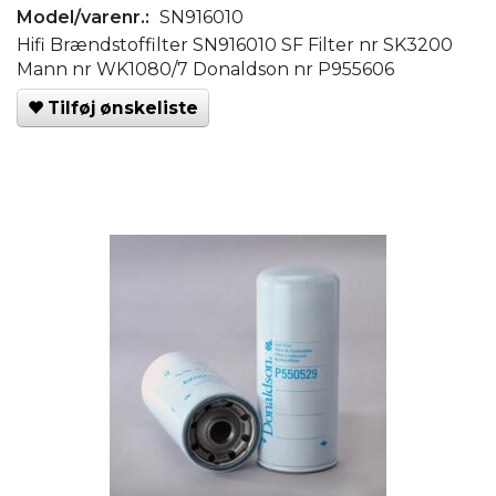
Model/varenr.:
SN916010
Hifi Brændstoffilter SN916010 SF Filter nr SK3200
Mann nr WK1080/7 Donaldson nr P955606
Tilføj ønskeliste