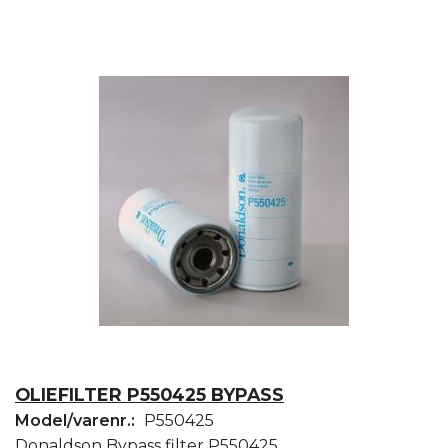
OLIEFILTER P550425 BYPASS
Model/varenr.:
P550425
Donaldson Bypass filter P550425