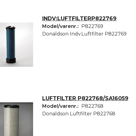
INDV:LUFTFILTERP822769
Model/varenr.:
P822769
Donaldson Indv.Luftfilter P822769
LUFTFILTER P822768/SA16059
Model/varenr.:
P822768
Donaldson Luftfilter P822768