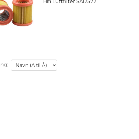
Hifi Luftfilter SA12572
ing: