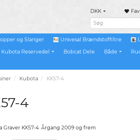
DKK
Fav
opper og Slanger
Univesal Brændstoffiltre
Kubota Reservedel
Bobcat Dele
Både
Ru
iner
Kubota
KX57-4
57-4
a Graver KX57-4 Årgang 2009 og frem