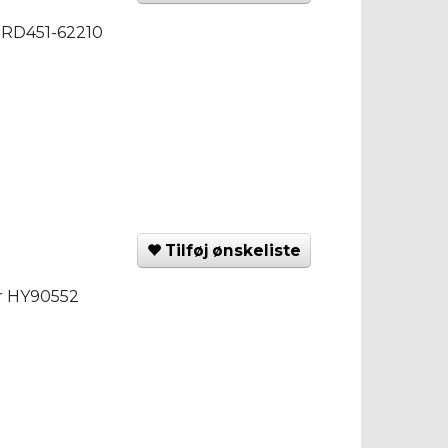
r RD451-62210
Tilføj ønskeliste
nr HY90552