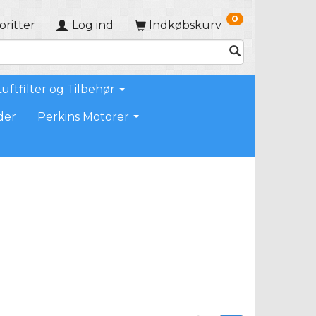
0
oritter
Log ind
Indkøbskurv
Luftfilter og Tilbehør
der
Perkins Motorer