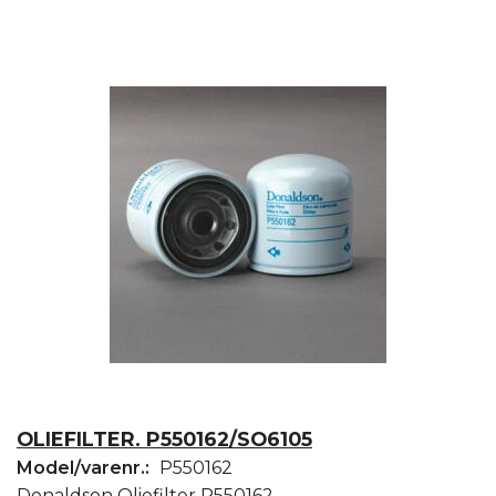
OLIEFILTER. P550162/SO6105
Model/varenr.:
P550162
Donaldson Oliefilter P550162