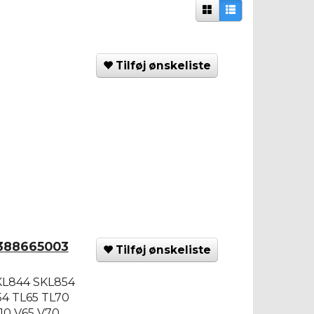
Tilføj ønskeliste
5388665003
Tilføj ønskeliste
KL844 SKL854
4 TL65 TL70
10 V65 V70