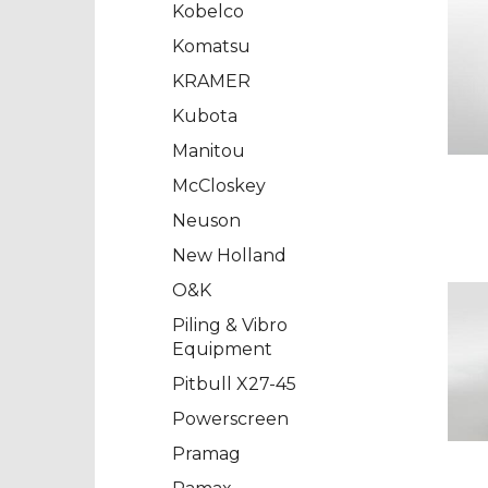
Kobelco
Komatsu
KRAMER
Kubota
Manitou
McCloskey
Neuson
New Holland
O&K
Piling & Vibro
Equipment
Pitbull X27-45
Powerscreen
Pramag