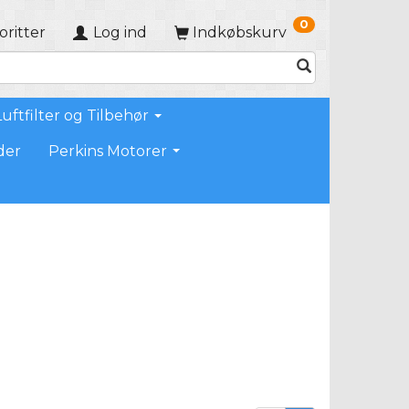
0
oritter
Log ind
Indkøbskurv
Luftfilter og Tilbehør
der
Perkins Motorer