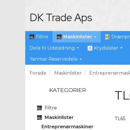
DK Trade Aps
Maskinlister
Filtre
Drænpr
Dele til Udstødning
Krydslister
Yanmar Reservedele
Forside
Maskinlister
Entreprenørmask
KATEGORIER
TL
Filtre
Maskinlister
TL65
Entreprenørmaskiner