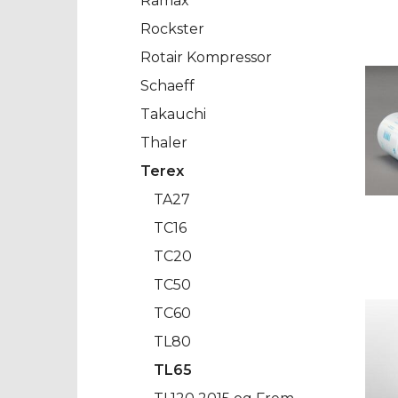
Ramax
Rockster
Rotair Kompressor
Schaeff
Takauchi
Thaler
Terex
TA27
TC16
TC20
TC50
TC60
TL80
TL65