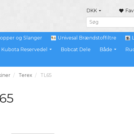
DKK
Fav
opper og Slanger
Univesal Brændstoffiltre
Kubota Reservedel
Bobcat Dele
Både
Ru
iner
Terex
TL65
65