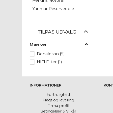
Perkins Motorer
Yanmar Reservedele
Skifte
TILPAS UDVALG
filter
Mærker
Donaldson
(
5
)
HIFI Filter
(
1
)
INFORMATIONER
KON
Fortrolighed
Fragt og levering
Firma profil
Betingelser & Vilkår