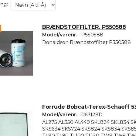
ing:
BRÆNDSTOFFILTER. P550588
Model/varenr.:
P550588
Donaldson Brændstoffilter P550588
Forrude Bobcat-Terex-Schaeff 
Model/varenr.:
063128D
AL275 AL350 AL440 SKL824 SKL834 S
SKS634 SKS724 SKS824 SKS834 SKS85
TL80 TL90 TL100 TL120 TW8 TW9 TW