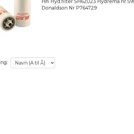
Hifi Hyd.filter SH62023 Hydrema nr 5
Donaldson Nr P764729
ing: