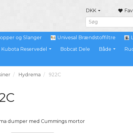
DKK
Fav
opper og Slanger
Univesal Brændstoffiltre
Kubota Reservedel
Bobcat Dele
Både
Ru
iner
Hydrema
922C
2C
ma dumper med Cummings mortor