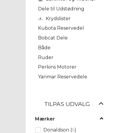
Dele til Udstødning
Krydslister
Kubota Reservedel
Bobcat Dele
Både
Ruder
Perkins Motorer
Yanmar Reservedele
Skifte
TILPAS UDVALG
filter
Mærker
Donaldson
(
6
)