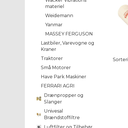
Wacker Vibrations
materiel
Weidemann
Yanmar
MASSEY FERGUSON
Lastbiler, Varevogne og
Kraner
Traktorer
Sorter
Små Motorer
Have Park Maskiner
FERRARI AGRI
Drænpropper og
Slanger
Univesal
Brændstoffiltre
Luftfilter og Tilbehør