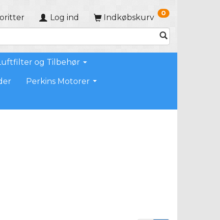
0
oritter
Log ind
Indkøbskurv
Luftfilter og Tilbehør
der
Perkins Motorer