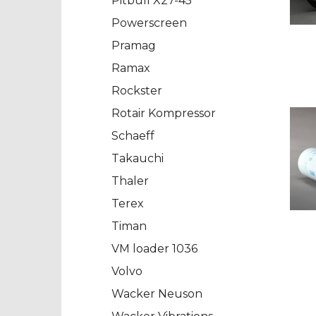
Pitbull X27-45
Powerscreen
Pramag
Ramax
Rockster
Rotair Kompressor
Schaeff
Takauchi
Thaler
Terex
Timan
VM loader 1036
Volvo
Wacker Neuson