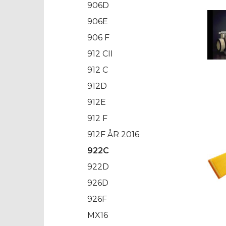
906D
906E
906 F
912 CII
912 C
912D
912E
912 F
912F ÅR 2016
922C
922D
926D
926F
MX16