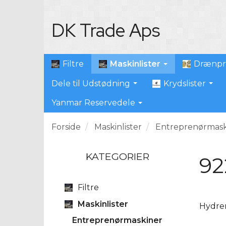
DK Trade Aps
Maskinlister
Filtre
Drænpr
Dele til Udstødning
Krydslister
Yanmar Reservedele
Forside
Maskinlister
Entreprenørmask
KATEGORIER
92
Filtre
Maskinlister
Hydre
Entreprenørmaskiner