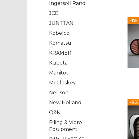
Ingersoll Rand
JCB
-1%
JUNTTAN
Kobelco
Komatsu
KRAMER
Kubota
Manitou
McCloskey
Neuson
-6%
New Holland
O&K
Piling & Vibro
Equipment