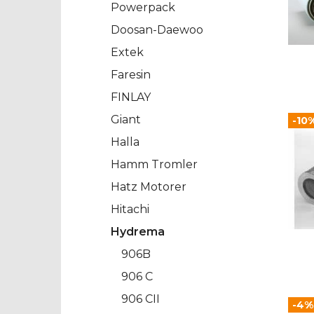
Powerpack
Doosan-Daewoo
Extek
Faresin
FINLAY
Giant
-10
Halla
Hamm Tromler
Hatz Motorer
Hitachi
Hydrema
906B
906 C
906 CII
-4%