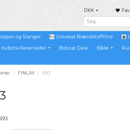
DKK
Fav
opper og Slanger
Univesal Brændstoffiltre
Kubota Reservedel
Bobcat Dele
Både
Ru
iner
FINLAY
693
3
 693