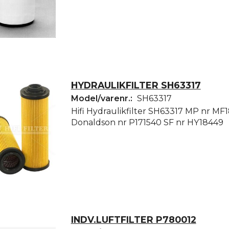
HYDRAULIKFILTER SH63317
Model/varenr.:
SH63317
Hifi Hydraulikfilter SH63317 MP nr M
Donaldson nr P171540 SF nr HY18449
INDV.LUFTFILTER P780012