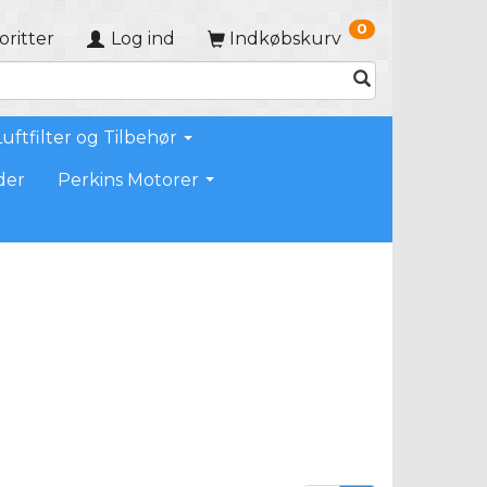
0
oritter
Log ind
Indkøbskurv
Luftfilter og Tilbehør
der
Perkins Motorer