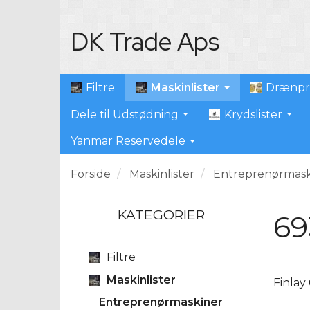
DK Trade Aps
Maskinlister
Filtre
Drænpr
Dele til Udstødning
Krydslister
Yanmar Reservedele
Forside
Maskinlister
Entreprenørmask
KATEGORIER
69
Filtre
Maskinlister
Finlay
Entreprenørmaskiner