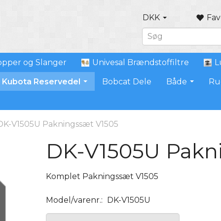
DKK
Fav
pper og Slanger
Univesal Brændstoffiltre
L
Kubota Reservedel
Bobcat Dele
Både
Ru
DK-V1505U Pakningssæt V1505
DK-V1505U Pakn
Komplet Pakningssæt V1505
Model/varenr.:
DK-V1505U