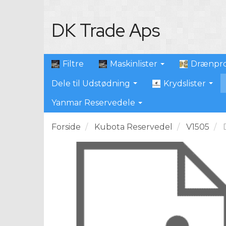
DK Trade Aps
Filtre
Maskinlister
Drænpro
Dele til Udstødning
Krydslister
Yanmar Reservedele
Forside
Kubota Reservedel
V1505