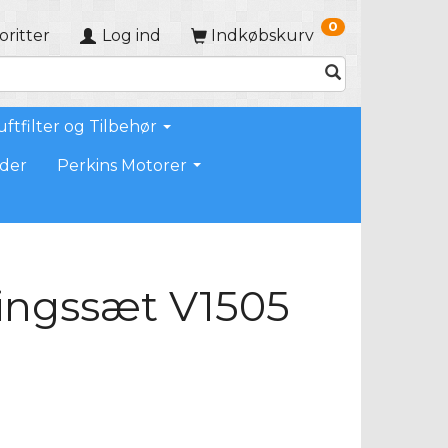
0
oritter
Log ind
Indkøbskurv
uftfilter og Tilbehør
der
Perkins Motorer
ingssæt V1505