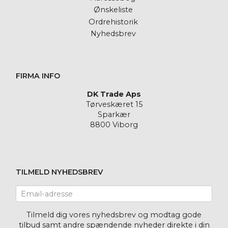
Ønskeliste
Ordrehistorik
Nyhedsbrev
FIRMA INFO
DK Trade Aps
Tørveskæret 15
Sparkær
8800 Viborg
TILMELD NYHEDSBREV
Email-
adresse
Tilmeld dig vores nyhedsbrev og modtag gode
tilbud samt andre spændende nyheder direkte i din