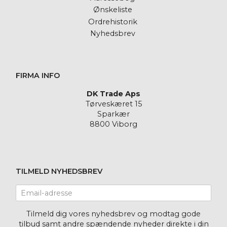
Ønskeliste
Ordrehistorik
Nyhedsbrev
FIRMA INFO
DK Trade Aps
Tørveskæret 15
Sparkær
8800 Viborg
TILMELD NYHEDSBREV
Email-
adresse
Tilmeld dig vores nyhedsbrev og modtag gode
tilbud samt andre spændende nyheder direkte i din