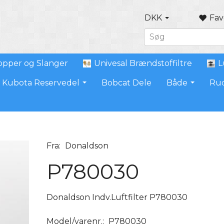
DKK
Fav
pper og Slanger
Univesal Brændstoffiltre
L
Kubota Reservedel
Bobcat Dele
Både
Ru
Fra:
Donaldson
P780030
Donaldson Indv.Luftfilter P780030
Model/varenr.:
P780030