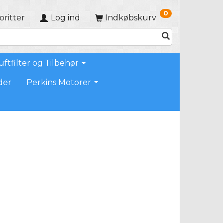
0
oritter
Log ind
Indkøbskurv
uftfilter og Tilbehør
der
Perkins Motorer