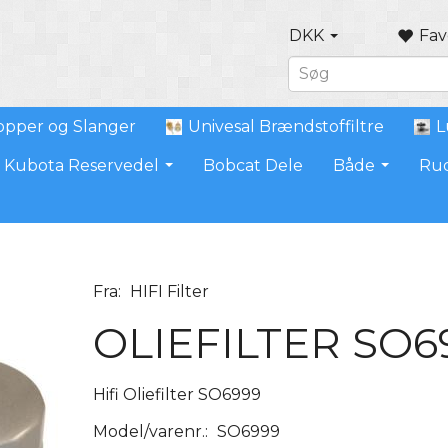
DKK
Fav
pper og Slanger
Univesal Brændstoffiltre
L
Kubota Reservedel
Bobcat Dele
Både
Ru
Fra:
HIFI Filter
OLIEFILTER SO6
Hifi Oliefilter SO6999
Model/varenr.:
SO6999