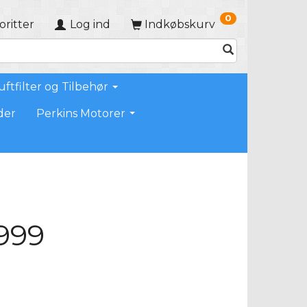
0
oritter
Log ind
Indkøbskurv
uftfilter og Tilbehør
der
Perkins Motorer
999