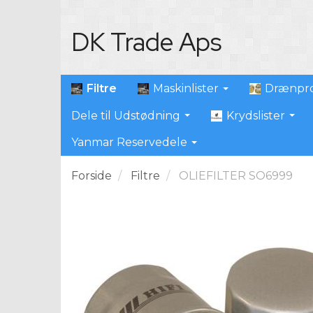
DK Trade Aps
Filtre
Maskinlister
Drænpro
Dele til Udstødning
Krydslister
Yanmar Reservedele
Forside
Filtre
OLIEFILTER SO6999