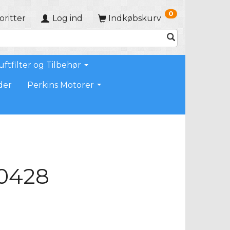
0
oritter
Log ind
Indkøbskurv
uftfilter og Tilbehør
der
Perkins Motorer
50428