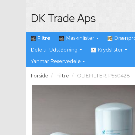
DK Trade Aps
Filtre
Maskinlister
Drænpro
Dele til Udstødning
Krydslister
Yanmar Reservedele
Forside
Filtre
OLIEFILTER. P550428