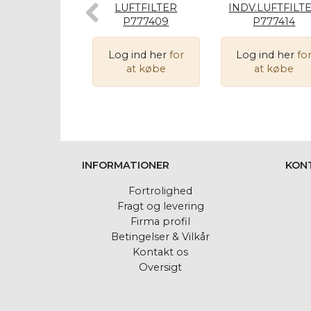
LUFTFILTER
INDV.LUFTFILT
P777409
P777414
Log ind her
for
Log ind her
fo
at købe
at købe
INFORMATIONER
KON
Fortrolighed
Fragt og levering
Firma profil
Betingelser & Vilkår
Kontakt os
Oversigt