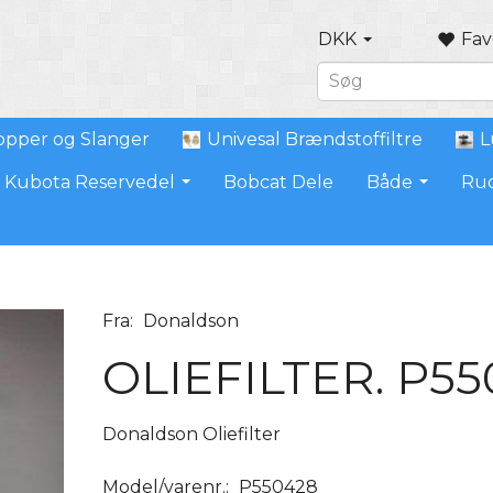
DKK
Fav
pper og Slanger
Univesal Brændstoffiltre
L
Kubota Reservedel
Bobcat Dele
Både
Ru
Fra:
Donaldson
OLIEFILTER. P5
Donaldson Oliefilter
Model/varenr.:
P550428