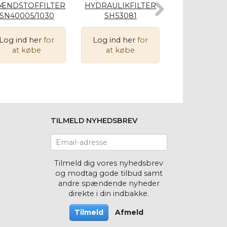
ÆNDSTOFFILTER
HYDRAULIKFILTER
HYDRAULIKF
SN40005/1030
SH53081
SH5517
Log ind her
for
Log ind her
for
Log ind he
at købe
at købe
at køb
TILMELD NYHEDSBREV
Email-
adresse
Tilmeld dig vores nyhedsbrev
og modtag gode tilbud samt
andre spændende nyheder
direkte i din indbakke.
Tilmeld
Afmeld