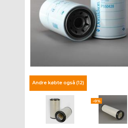
Andre købte også (12)
-0%