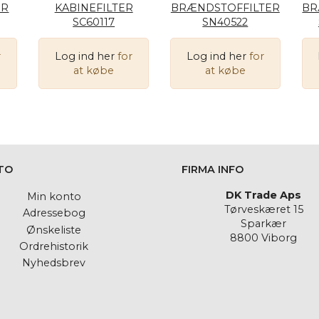
ER
KABINEFILTER
BRÆNDSTOFFILTER
BR
SC60117
SN40522
r
Log ind her
for
Log ind her
for
at købe
at købe
TO
FIRMA INFO
DK Trade Aps
Min konto
Tørveskæret 15
Adressebog
Sparkær
Ønskeliste
8800 Viborg
Ordrehistorik
Nyhedsbrev