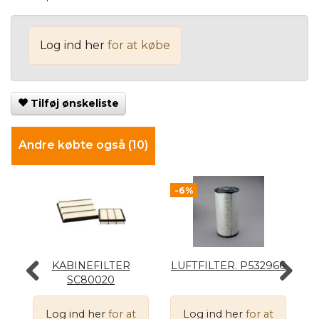
Log ind her
for at købe
Tilføj ønskeliste
Andre købte også (10)
-6%
KABINEFILTER
LUFTFILTER. P532966
L
SC80020
Log ind her
for at
Log ind her
for at