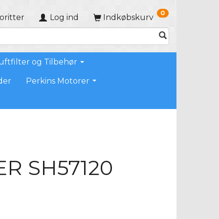
0
oritter
Log ind
Indkøbskurv
uftfilter og Tilbehør
der
Perkins Motorer
ER SH57120