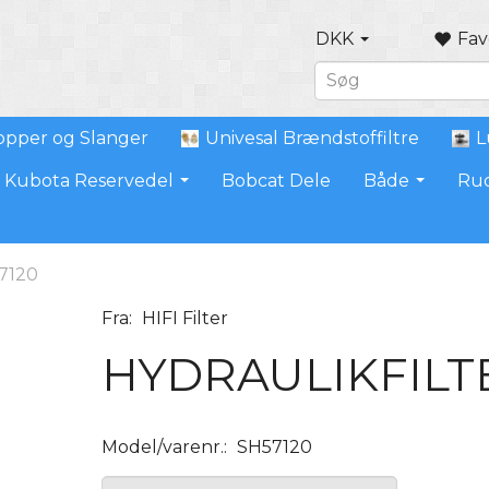
DKK
Fav
pper og Slanger
Univesal Brændstoffiltre
L
Kubota Reservedel
Bobcat Dele
Både
Ru
7120
Fra:
HIFI Filter
HYDRAULIKFILT
Model/varenr.:
SH57120