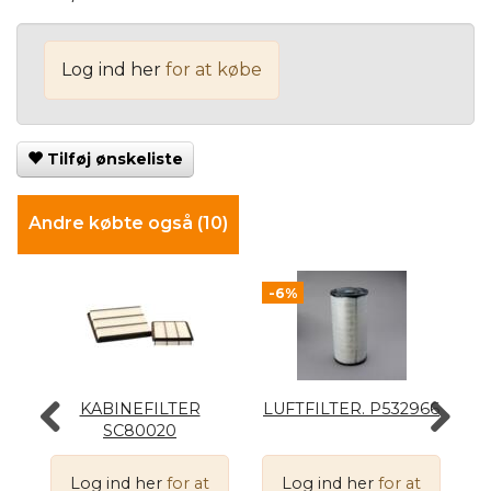
Log ind her
for at købe
Tilføj ønskeliste
Andre købte også (10)
-6%
KABINEFILTER
LUFTFILTER. P532966
L
SC80020
Log ind her
for at
Log ind her
for at