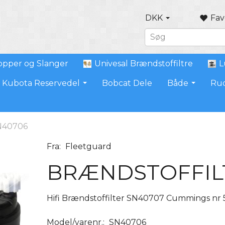
DKK
Fav
pper og Slanger
Univesal Brændstoffiltre
L
Kubota Reservedel
Bobcat Dele
Både
Ru
N40706
Fra:
Fleetguard
BRÆNDSTOFFIL
Hifi Brændstoffilter SN40707 Cummings nr 
Model/varenr.:
SN40706