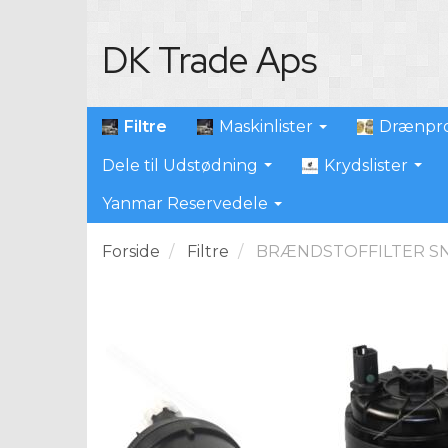
DK Trade Aps
Filtre
Maskinlister
Drænpro
Dele til Udstødning
Krydslister
Yanmar Reservedele
Forside
Filtre
BRÆNDSTOFFILTER S