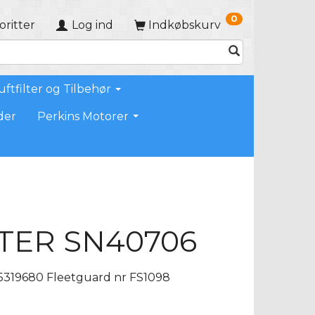
0
oritter
Log ind
Indkøbskurv
uftfilter og Tilbehør
der
Perkins Motorer
TER SN40706
5319680 Fleetguard nr FS1098