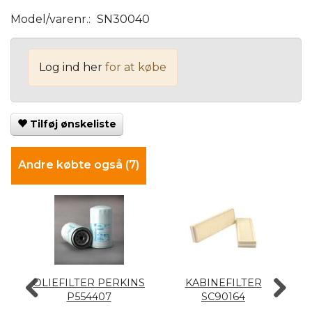
Model/varenr.:
SN30040
Log ind her
for at købe
Tilføj ønskeliste
Andre købte også (7)
OLIEFILTER PERKINS
KABINEFILTER
B
P554407
SC90164