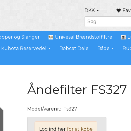
DKK
Fav
pper og Slanger
Univesal Brændstoffiltre
L
Kubota Reservedel
Bobcat Dele
Både
Ru
Åndefilter FS327
Model/varenr.:
Fs327
Log ind her
for at købe