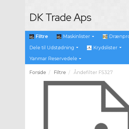
DK Trade Aps
Filtre
Maskinlister
Drænpro
Dele til Udstødning
Krydslister
Yanmar Reservedele
Forside
Filtre
Åndefilter FS327