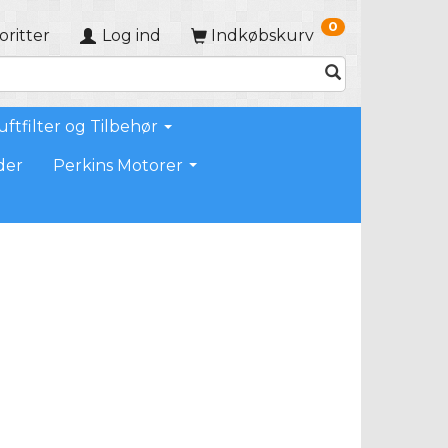
0
oritter
Log ind
Indkøbskurv
uftfilter og Tilbehør
der
Perkins Motorer