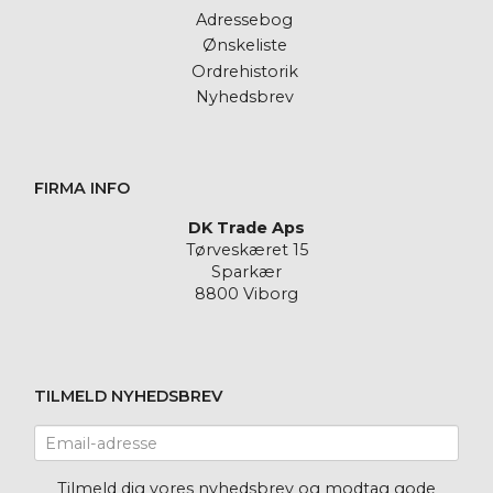
Adressebog
Ønskeliste
Ordrehistorik
Nyhedsbrev
FIRMA INFO
DK Trade Aps
Tørveskæret 15
Sparkær
8800 Viborg
TILMELD NYHEDSBREV
Email-
adresse
Tilmeld dig vores nyhedsbrev og modtag gode